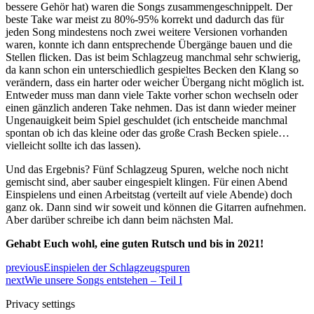
bessere Gehör hat) waren die Songs zusammengeschnippelt. Der
beste Take war meist zu 80%-95% korrekt und dadurch das für
jeden Song mindestens noch zwei weitere Versionen vorhanden
waren, konnte ich dann entsprechende Übergänge bauen und die
Stellen flicken. Das ist beim Schlagzeug manchmal sehr schwierig,
da kann schon ein unterschiedlich gespieltes Becken den Klang so
verändern, dass ein harter oder weicher Übergang nicht möglich ist.
Entweder muss man dann viele Takte vorher schon wechseln oder
einen gänzlich anderen Take nehmen. Das ist dann wieder meiner
Ungenauigkeit beim Spiel geschuldet (ich entscheide manchmal
spontan ob ich das kleine oder das große Crash Becken spiele…
vielleicht sollte ich das lassen).
Und das Ergebnis? Fünf Schlagzeug Spuren, welche noch nicht
gemischt sind, aber sauber eingespielt klingen. Für einen Abend
Einspielens und einen Arbeitstag (verteilt auf viele Abende) doch
ganz ok. Dann sind wir soweit und können die Gitarren aufnehmen.
Aber darüber schreibe ich dann beim nächsten Mal.
Gehabt Euch wohl, eine guten Rutsch und bis in 2021!
previous
Einspielen der Schlagzeugspuren
next
Wie unsere Songs entstehen – Teil I
Privacy settings