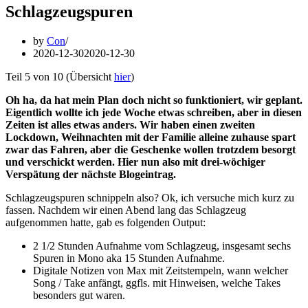
Schlagzeugspuren
by
Con
2020-12-30
2020-12-30
Teil 5 von 10 (Übersicht
hier
)
Oh ha, da hat mein Plan doch nicht so funktioniert, wir geplant.
Eigentlich wollte ich jede Woche etwas schreiben, aber in diesen
Zeiten ist alles etwas anders. Wir haben einen zweiten
Lockdown, Weihnachten mit der Familie alleine zuhause spart
zwar das Fahren, aber die Geschenke wollen trotzdem besorgt
und verschickt werden. Hier nun also mit drei-wöchiger
Verspätung der nächste Blogeintrag.
Schlagzeugspuren schnippeln also? Ok, ich versuche mich kurz zu
fassen. Nachdem wir einen Abend lang das Schlagzeug
aufgenommen hatte, gab es folgenden Output:
2 1/2 Stunden Aufnahme vom Schlagzeug, insgesamt sechs
Spuren in Mono aka 15 Stunden Aufnahme.
Digitale Notizen von Max mit Zeitstempeln, wann welcher
Song / Take anfängt, ggfls. mit Hinweisen, welche Takes
besonders gut waren.