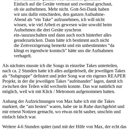
Einfach auf die Geräte vertraut und zweimal geschaut,
ob sie aufnehmen. Mehr nicht. Gott-Sei-Dank haben
wir uns dafür entschieden, den ganzen Aufnahme-
Abend als “ein Take” aufzunehmen, ich will nicht
wissen, wie viel Arbeit es gewesen wäre sowohl beim
Aufnehmen die drei Geräte synchron
ein-/auszuschalten und dann auch noch hinterher alles
geradezurücken. Dann hätte ich bestimmt auch nicht
die Zeitverzögerung bemerkt und ein unbestimmtes “da
klingt es irgendwie komisch” hätte uns die Aufnahmen
verhagelt.
Als nächstes musste ich die Songs in einzelne Takes unterteilen,
nach ca. 2 Stunden hatte ich alles aufgedröselt, die jeweiligen Takes
als “Subgruppe” definiert und jeder Song war ein eigenes REAPER
Projekt, in der die jeweiligen Takes “aufeinander” lagen, damit ich
zwischen den Teilen wild wechseln konnte. Das war natürlich nur
möglich, weil wir mit Klick / Metronom aufgenommen hatten.
Anhang der Aufzeichnungen von Max habe ich mir die Takes
markiert, die “am besten” waren, habe sie in Ruhe durchgehört und
mir erneut Notizen gemacht, wo etwas nicht sauber, unschön und
einfach falsch war.
Weitere 4-6 Stunden später (und mit der Hilfe von Max, der echt das