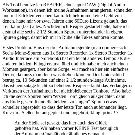
Als Tool benutze ich REAPER, eine super DAW (Digital Audio
Workstation), in denen ich meine Aufnahmen arrangieren, schneiden
und mit Effekten versehen kann. Ich bekomme keine Geld von
denen, hatte mir vor zwei Jahren eine 60Euro Lizenz gekauft, das
Teil kann (fast) alles. Nachdem ich Reaper gestartet hatte, habe ich
erstmal alle sechs 2 1/2 Stunden Spuren untereinander in eigene
Spuren gelegt, damit ich mir in Ruhe alle Takes anhören konnte.
Erstes Problem: Eins der drei Aufnahmegeräte (man erinnere sich:
Sechs Mono-Spuren aus 1x Stereo Recorder, 1x Stereo Recorder, 1x
Audio Interface am Notebook) hat ein leicht anderes Tempo als die
anderen beiden. Klingt erstmal übel und ich habe mich auch einen
Moment geärgert, aber keine Sorge, wir machen hier ein einfaches
Demo, da muss man doch was drehen können. Der Unterschied
betrug ca. 10 Sekunden auf einer 2 1/2 stunden-lange Aufnahme,
das ist heutzutage leicht zu beheben. Reaper erlaubt das Verlängern /
Verkürzen der Aufnahmen bei gleichbleibender Tonhöre. Also habe
ich die sechs Spuren beim “ersten Ton” gleich ausgerichtet, dann
ans Ende gescrollt und die beiden “zu langen” Spuren etwas
schneller abgespielt, so dass der letzte Ton auch aufeinander liegt.
Kurz drei Stellen herausgepickt und angehört, klingt prima! ?
An der Stelle sei gesagt, das hier auch das Glück
geholfen hat. Wir haben vorher KEINE Test bezüglich
der Aufnahme-Qualität oder ähnliches gemacht.